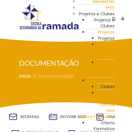
Newsletter
PPES
Projetos e Clubes
Projetos e
Clubes
Projetos
Projetos
Programa
de
Mentoria
DOCUMENTAÇÃO
Estação
Meteorológica
da ESR
Início
//
Documentação
Clubes
Clubes
Clube
de
Ciência
viva
Oferta Formativa
WEBMAIL
INOVAR SIGE
PAA
Oferta
Formativa