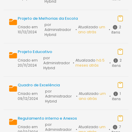
Hybrid
Projeto de Melhorias da Escola
por
2
Criado em
Atualizado
um
Administrador
•
•
10/12/2024
ano atrás
itens
Hybrid
Projeto Educativo
por
2
Criado em
Atualizado
há 5
Administrador
•
•
20/11/2024
meses atrás
itens
Hybrid
Quadro de Excelência
por
1
Criado em
Atualizado
um
Administrador
•
•
09/12/2024
ano atrás
itens
Hybrid
Regulamento interno e Anexos
por
7
Criado em
Atualizado
um
Administrador
•
•
09/12/2024
ano atrás