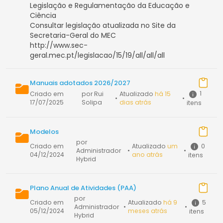
Legislação e Regulamentação da Educação e
Ciência
Consultar legislação atualizada no Site da
Secretaria-Geral do MEC
http://www.sec-
geral.mec.pt/legislacao/15/19/all/all/all
Manuais adotados 2026/2027
1
Criado em
por Rui
Atualizado
há 15
•
•
17/07/2025
Solipa
dias atrás
itens
Modelos
por
0
Criado em
Atualizado
um
Administrador
•
•
04/12/2024
ano atrás
itens
Hybrid
Plano Anual de Atividades (PAA)
por
5
Criado em
Atualizado
há 9
Administrador
•
•
05/12/2024
meses atrás
itens
Hybrid