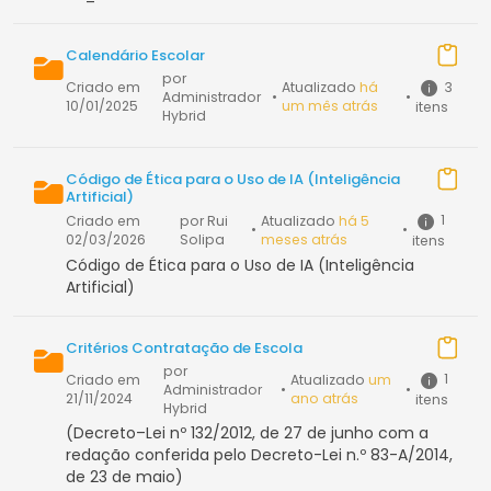
Calendário Escolar
por
3
Criado em
Atualizado
há
Administrador
•
•
10/01/2025
um mês atrás
itens
Hybrid
Código de Ética para o Uso de IA (Inteligência
Artificial)
1
Criado em
por Rui
Atualizado
há 5
•
•
02/03/2026
Solipa
meses atrás
itens
Código de Ética para o Uso de IA (Inteligência
Artificial)
Critérios Contratação de Escola
por
1
Criado em
Atualizado
um
Administrador
•
•
21/11/2024
ano atrás
itens
Hybrid
(Decreto–Lei nº 132/2012, de 27 de junho com a
redação conferida pelo Decreto-Lei n.º 83-A/2014,
de 23 de maio)