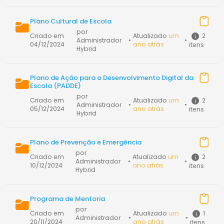
Plano Cultural de Escola
por
2
Criado em
Atualizado
um
Administrador
•
•
04/12/2024
ano atrás
itens
Hybrid
Plano de Ação para o Desenvolvimento Digital da
Escola (PADDE)
por
2
Criado em
Atualizado
um
Administrador
•
•
05/12/2024
ano atrás
itens
Hybrid
Plano de Prevenção e Emergência
por
2
Criado em
Atualizado
um
Administrador
•
•
10/12/2024
ano atrás
itens
Hybrid
Programa de Mentoria
por
1
Criado em
Atualizado
um
Administrador
•
•
20/11/2024
ano atrás
itens