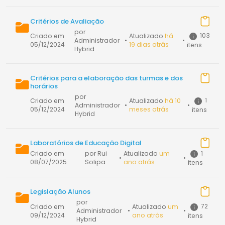
Critérios de Avaliação
por
103
Criado em
Atualizado
há
Administrador
•
•
05/12/2024
19 dias atrás
itens
Hybrid
Critérios para a elaboração das turmas e dos
horários
por
1
Criado em
Atualizado
há 10
Administrador
•
•
05/12/2024
meses atrás
itens
Hybrid
Laboratórios de Educação Digital
1
Criado em
por Rui
Atualizado
um
•
•
08/07/2025
Solipa
ano atrás
itens
Legislação Alunos
por
72
Criado em
Atualizado
um
Administrador
•
•
09/12/2024
ano atrás
itens
Hybrid