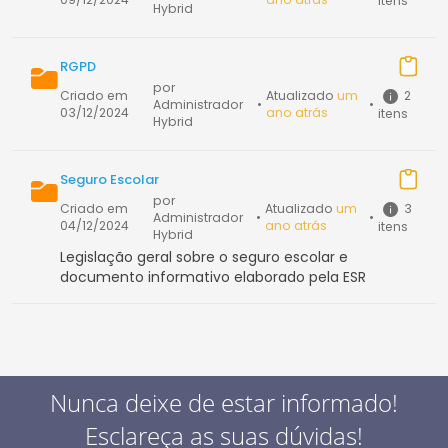
itens
Hybrid
RGPD
por
2
Criado em
Atualizado
um
Administrador
•
•
03/12/2024
ano atrás
itens
Hybrid
Seguro Escolar
por
3
Criado em
Atualizado
um
Administrador
•
•
04/12/2024
ano atrás
itens
Hybrid
Legislação geral sobre o seguro escolar e
documento informativo elaborado pela ESR
Nunca deixe de estar informado!
Esclareça as suas dúvidas!