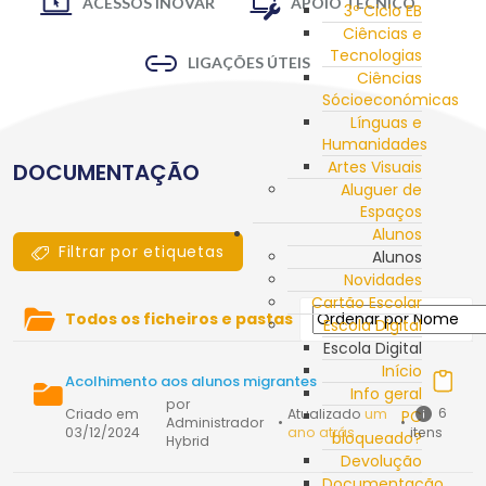
ACESSOS INOVAR
APOIO TÉCNICO
3º Ciclo EB
Ciências e
Tecnologias
LIGAÇÕES ÚTEIS
Ciências
Sócioeconómicas
Línguas e
Humanidades
Artes Visuais
DOCUMENTAÇÃO
Aluguer de
Espaços
Alunos
Filtrar por etiquetas
Alunos
Novidades
Cartão Escolar
Todos os ficheiros e pastas
Escola Digital
Escola Digital
Início
Acolhimento aos alunos migrantes
Info geral
por
6
Criado em
Atualizado
um
PC
Administrador
•
•
03/12/2024
ano atrás
itens
bloqueado?
Hybrid
Devolução
Documentação