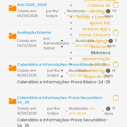
Ano 2025_2026
Critérios de
Avaliação
33
Criado em
por Rui
Atualizado
há 2
•
•
05/09/2025
Solipa
meses atrás
itens
Provas e Exames
Apoios ASE
Acessos App's
Avaliação Externa
Inovar Consulta
por
Divulgação
3
Criado em
Atualizado
um
Administrador
•
•
04/12/2024
ano atrás
itens
Biblioteca
Hybrid
Biblioteca
Apresentação
Calendário e Informações-Prova Básico-24-25
Novidades
Documentação
14
Criado em
por Rui
Atualizado
um
•
•
16/05/2025
Solipa
ano atrás
itens
Mapa do Site
Calendário e Informações-Prova Básico-24-25
Calendário e Informações-Prova Secundário-
24_25
13
Criado em
por Rui
Atualizado
um
•
•
16/05/2025
Solipa
ano atrás
itens
Calendário e Informações-Prova Secundário-
24_25