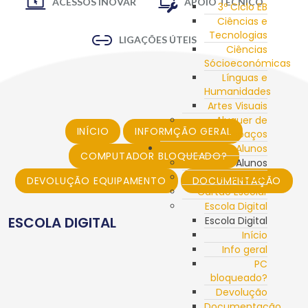
ACESSOS INOVAR
APOIO TÉCNICO
3º Ciclo EB
Ciências e
Tecnologias
LIGAÇÕES ÚTEIS
Ciências
Sócioeconómicas
Línguas e
Humanidades
Artes Visuais
Aluguer de
INÍCIO
INFORMÇÃO GERAL
Espaços
Alunos
COMPUTADOR BLOQUEADO?
Alunos
Novidades
DEVOLUÇÃO EQUIPAMENTO
DOCUMENTAÇÃO
Cartão Escolar
Escola Digital
ESCOLA DIGITAL
Escola Digital
Início
Info geral
PC
bloqueado?
Devolução
Documentação