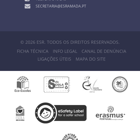
SECRETARIA@ESRAMADA.PT
© 2026 ESR. TODOS OS DIREITOS RESERVADOS.
FICHA TÉCNICA
INFO LEGAL
CANAL DE DENÚNCIA
LIGAÇÕES ÚTEIS
MAPA DO SITE