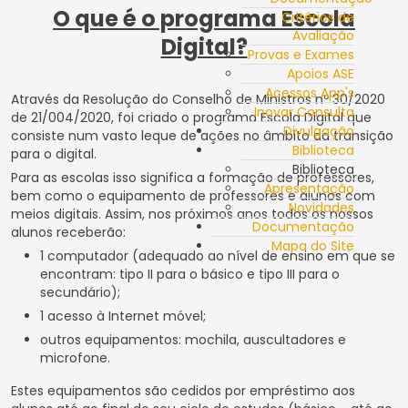
O que é o programa Escola
Critérios de
Avaliação
Digital?
Provas e Exames
Apoios ASE
Acessos App's
Através da Resolução do Conselho de Ministros nº 30/2020
Inovar Consulta
de 21/004/2020, foi criado o programa Escola Digital que
Divulgação
consiste num vasto leque de ações no âmbito da transição
Biblioteca
para o digital.
Biblioteca
Para as escolas isso significa a formação de professores,
Apresentação
bem como o equipamento de professores e alunos com
Novidades
meios digitais. Assim, nos próximos anos todos os nossos
Documentação
alunos receberão:
Mapa do Site
1 computador (adequado ao nível de ensino em que se
encontram: tipo II para o básico e tipo III para o
secundário);
1 acesso à Internet móvel;
outros equipamentos: mochila, auscultadores e
microfone.
Estes equipamentos são cedidos por empréstimo aos