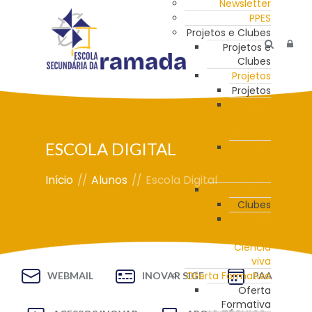
Newsletter
PPES
Projetos e Clubes
Projetos e
Clubes
Projetos
Projetos
Programa
de
Mentoria
ESCOLA DIGITAL
Estação
Meteorológica
da ESR
Início
//
Alunos
//
Escola Digital
Clubes
Clubes
Clube
de
Ciência
viva
Oferta Formativa
WEBMAIL
INOVAR SIGE
PAA
Oferta
Formativa