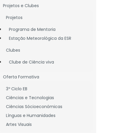
Projetos e Clubes
lhe são cedidos por comodato
(empréstimo),
m uso responsável e prudente
, sob pena do
Projetos
pamentos.
Programa de Mentoria
 devidas pela recuperação dos bens ou
so de avaria ou necessidade de reparação os
Estação Meteorológica da ESR
pesas ai resultantes.
Clubes
/ou completo, ficando o EE em incumprimento,
formando desse incumprimento e posteriormente
Clube de Ciência viva
Oferta Formativa
3º Ciclo EB
os e /ou programas instalados além do S.O.
Ciências e Tecnologias
Ciências Sócioeconómicas
Línguas e Humanidades
Artes Visuais