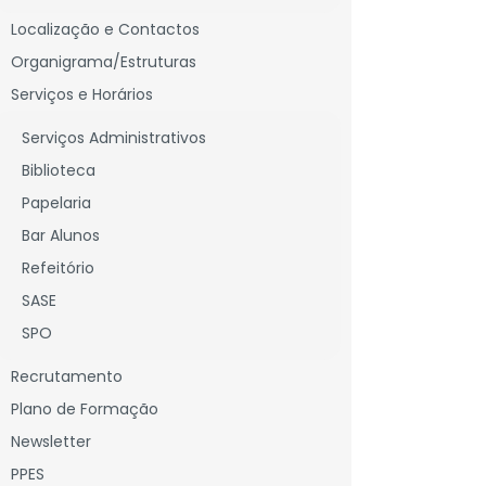
Localização e Contactos
Organigrama/Estruturas
Serviços e Horários
AMENTO
DOCUMENTAÇÃO
Serviços Administrativos
Biblioteca
Papelaria
Bar Alunos
Refeitório
SASE
tuações:
SPO
 fornecer ou a escolaridade obrigatória;
Recrutamento
ncia de escola» ou a «expulsão da escola».
Plano de Formação
iços conexos pelo EE ou pelo aluno deve ocorrer
Newsletter
pós a verificação dos factos aí descritos,
ou
PPES