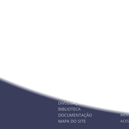
Nunca deixe de estar info
NAVEGAÇÃO
PA
ESCOLA
WEB
ALUNOS
INOV
DIVULGAÇÃO
INOV
BIBLIOTECA
INOV
DOCUMENTAÇÃO
INOV
MAPA DO SITE
ACES