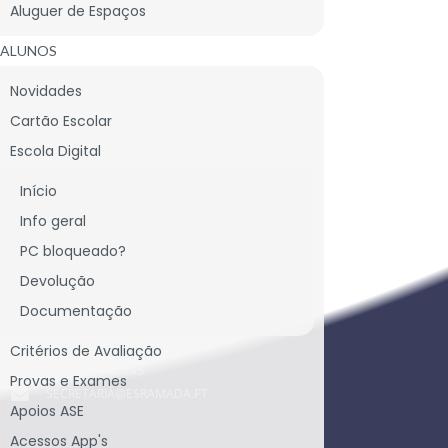
Aluguer de Espaços
ALUNOS
Novidades
Cartão Escolar
Escola Digital
CONTACTE-NOS
Início
Info geral
PC bloqueado?
CONTACTOS SEDE
Devolução
Documentação
LARGO DA ESCOLA SECUNDÁRIA, BONS-DIAS
2620-439 RAMADA
PORTUGAL
Critérios de Avaliação
TEL.: 219 340 245
Provas e Exames
SECRETARIA@ESRAMADA.PT
Apoios ASE
Acessos App's