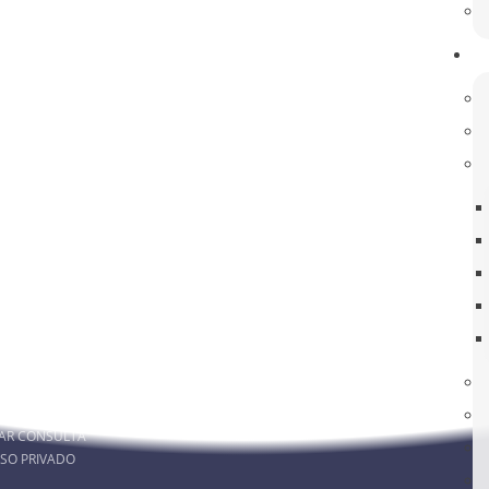
rmado! Esclareça as suas dúvidas!
RA MEMBROS
ACOMPANHE-NOS
MAIL
FACEBOOK DA ESR
AR SIGE
INSTAGRAM DA ESR
AR PAA
AR ALUNOS
AR CONSULTA
SO PRIVADO