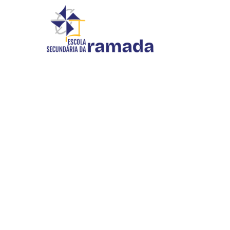
DEVOLUÇÃO
Início
//
Alunos
//
Escola Digital
//
Devolução
INOVAR SI
WEBMAIL