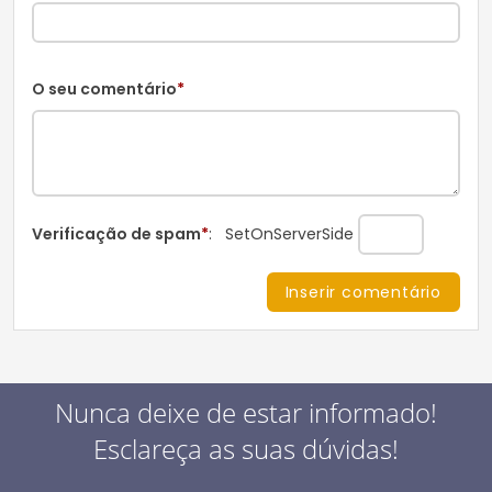
O seu comentário
*
Verificação de spam
*
:
SetOnServerSide
Nunca deixe de estar informado!
Esclareça as suas dúvidas!