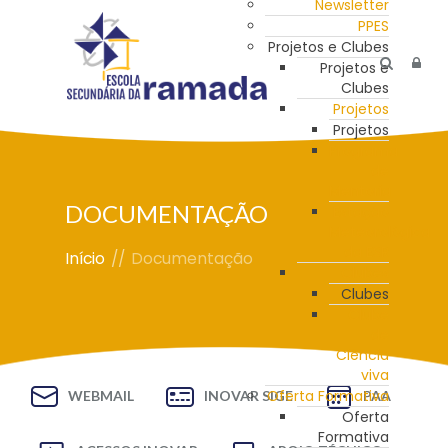
Newsletter
PPES
Projetos e Clubes
Projetos e
Clubes
Projetos
Projetos
Programa
de
Mentoria
DOCUMENTAÇÃO
Estação
Meteorológica
da ESR
Início
//
Documentação
Clubes
Clubes
Clube
de
Ciência
viva
Oferta Formativa
WEBMAIL
INOVAR SIGE
PAA
Oferta
Formativa