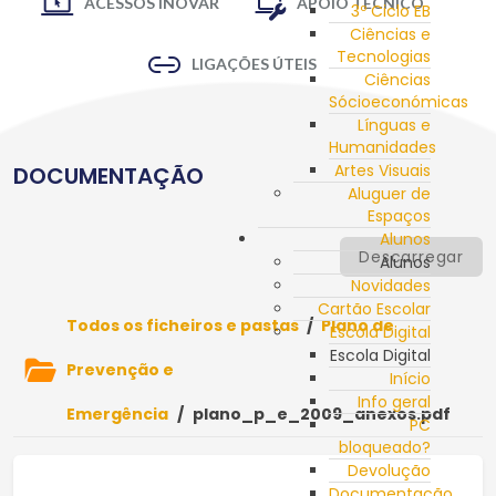
ACESSOS INOVAR
APOIO TÉCNICO
3º Ciclo EB
Ciências e
Tecnologias
LIGAÇÕES ÚTEIS
Ciências
Sócioeconómicas
Línguas e
Humanidades
Artes Visuais
DOCUMENTAÇÃO
Aluguer de
Espaços
Alunos
Descarregar
Alunos
Novidades
Cartão Escolar
Todos os ficheiros e pastas
/
Plano de
Escola Digital
Escola Digital
Prevenção e
Início
Info geral
Emergência
/
plano_p_e_2009_anexos.pdf
PC
bloqueado?
Devolução
Documentação