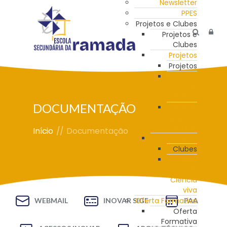
Newsletter
PPES
Projetos e Clubes
Projetos e
Clubes
Projetos
Projetos
Programa
de
Mentoria
DOCUMENTAÇÃO
Estação
Meteorológica
da ESR
Início
//
Documentação
Clubes
Clubes
Clube
de
Ciência
viva
Oferta Formativa
WEBMAIL
INOVAR SIGE
PAA
Oferta
Formativa