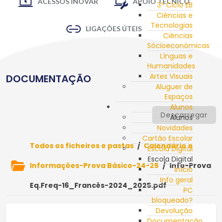
ACESSOS INOVAR
APOIO TÉCNICO
3º Ciclo EB
Ciências e
Tecnologias
LIGAÇÕES ÚTEIS
Ciências
Sócioeconómicas
Línguas e
Humanidades
Artes Visuais
DOCUMENTAÇÃO
Aluguer de
Espaços
Alunos
Descarregar
Alunos
Novidades
Cartão Escolar
Todos os ficheiros e pastas
/
Calendário e
Escola Digital
Escola Digital
Informações-Prova Básico-24-25
/
Info-Prova
Início
Info geral
Eq.Freq-16_Francês-2024_2025.pdf
PC
bloqueado?
Devolução
Documentação