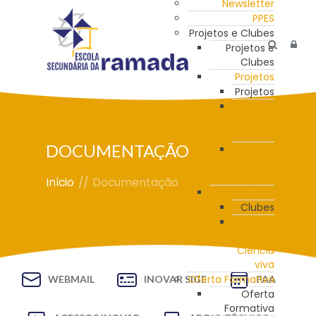
Newsletter
PPES
Projetos e Clubes
Projetos e
Clubes
Projetos
Projetos
Programa
de
Mentoria
DOCUMENTAÇÃO
Estação
Meteorológica
da ESR
Início
//
Documentação
Clubes
Clubes
Clube
de
Ciência
viva
Oferta Formativa
WEBMAIL
INOVAR SIGE
PAA
Oferta
Formativa