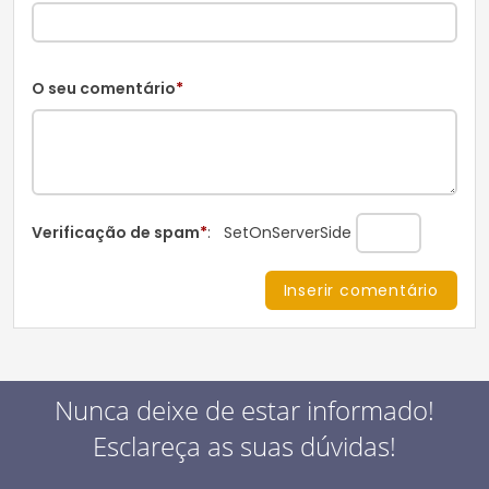
O seu comentário
*
Verificação de spam
*
:
SetOnServerSide
Nunca deixe de estar informado!
Esclareça as suas dúvidas!