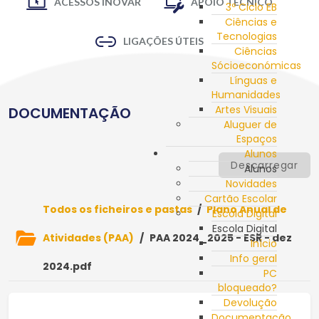
ACESSOS INOVAR
APOIO TÉCNICO
3º Ciclo EB
Ciências e
Tecnologias
LIGAÇÕES ÚTEIS
Ciências
Sócioeconómicas
Línguas e
Humanidades
Artes Visuais
DOCUMENTAÇÃO
Aluguer de
Espaços
Alunos
Descarregar
Alunos
Novidades
Cartão Escolar
Todos os ficheiros e pastas
/
Plano Anual de
Escola Digital
Escola Digital
Atividades (PAA)
/
PAA 2024_2025 - ESR - dez
Início
Info geral
2024.pdf
PC
bloqueado?
Devolução
Documentação