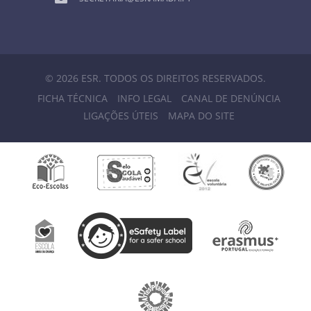
© 2026 ESR. TODOS OS DIREITOS RESERVADOS.
FICHA TÉCNICA
INFO LEGAL
CANAL DE DENÚNCIA
LIGAÇÕES ÚTEIS
MAPA DO SITE