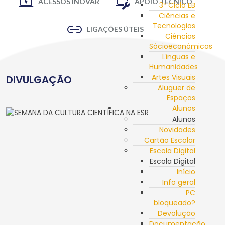
ACESSOS INOVAR
APOIO TÉCNICO
3º Ciclo EB
Ciências e
Tecnologias
LIGAÇÕES ÚTEIS
Ciências
Sócioeconómicas
Línguas e
Humanidades
Artes Visuais
DIVULGAÇÃO
Aluguer de
Espaços
Alunos
Alunos
Novidades
Cartão Escolar
Escola Digital
Escola Digital
Início
Info geral
PC
bloqueado?
Devolução
Documentação