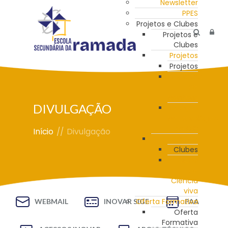
Newsletter
PPES
Projetos e Clubes
Projetos e
Clubes
Projetos
Projetos
Programa
de
Mentoria
DIVULGAÇÃO
Estação
Meteorológica
da ESR
Início
//
Divulgação
Clubes
Clubes
Clube
de
Ciência
viva
Oferta Formativa
WEBMAIL
INOVAR SIGE
PAA
Oferta
Formativa