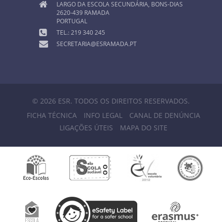
LARGO DA ESCOLA SECUNDÁRIA, BONS-DIAS
2620-439 RAMADA
PORTUGAL
TEL.: 219 340 245
SECRETARIA@ESRAMADA.PT
© 2026 ESR. TODOS OS DIREITOS RESERVADOS.
FICHA TÉCNICA
INFO LEGAL
CANAL DE DENÚNCIA
LIGAÇÕES ÚTEIS
MAPA DO SITE