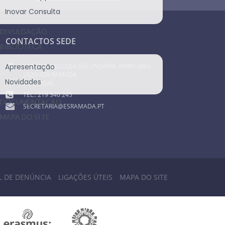
Inovar Consulta
DIVULGAÇÃO
CONTACTOS SEDE
BIBLIOTECA
LARGO DA ESCOLA SECUNDÁRIA, BONS-DIAS
Apresentação
2620-439 RAMADA
Novidades
PORTUGAL
TEL.: 219 340 245
DOCUMENTAÇÃO
SECRETARIA@ESRAMADA.PT
MAPA DO SITE
L DE DENÚNCIA
LIGAÇÕES ÚTEIS
MAPA DO SITE