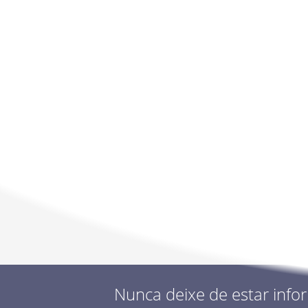
Contratacao_de_escola_-
_Artes_-_(horario_de_22h)_
.pdf, 271 KB
Nunca deixe de estar info