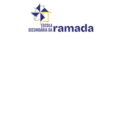
DIVULGAÇÃO
Início
//
Divulgação
INOVAR SI
WEBMAIL