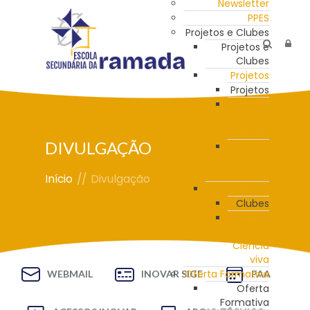
Newsletter
PPES
Projetos e Clubes
Projetos e
Clubes
Projetos
Projetos
Programa
de
Mentoria
DIVULGAÇÃO
Estação
Meteorológica
da ESR
Início
//
Divulgação
Clubes
Clubes
Clube
de
Ciência
viva
Oferta Formativa
WEBMAIL
INOVAR SIGE
PAA
Oferta
Formativa