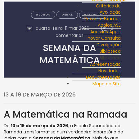
Critérios de
Avaliação
ALUNOS
GERAL
PROJETOS
Provas e Exames
Apoios ASE
quarta-feira, 11 mar 2026
|
0
Acessos App's
comentários
Inovar Consulta
SEMANA DA
Divulgação
Biblioteca
MATEMÁTICA
Biblioteca
Apresentação
Novidades
Documentação
Mapa do Site
13 A 19 DE MARÇO DE 2026
A Matemática na Ramada
De
13 a 19 de março de 2026
, a Escola Secundária da
Ramada transforma-se num verdadeiro laboratório de
ideias com a
Semana da Matemática
. Mais do que