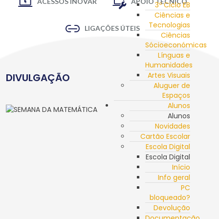
ACESSOS INOVAR
APOIO TÉCNICO
3º Ciclo EB
Ciências e
Tecnologias
LIGAÇÕES ÚTEIS
Ciências
Sócioeconómicas
Línguas e
Humanidades
Artes Visuais
DIVULGAÇÃO
Aluguer de
Espaços
Alunos
Alunos
Novidades
Cartão Escolar
Escola Digital
Escola Digital
Início
Info geral
PC
bloqueado?
Devolução
Documentação