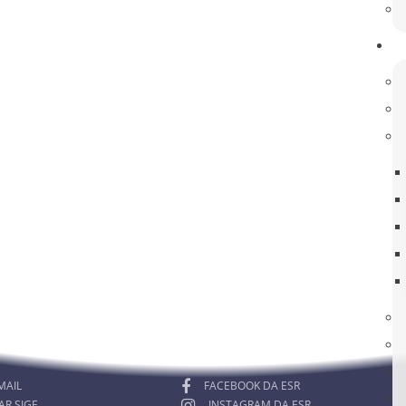
rmado! Esclareça as suas dúvidas!
RA MEMBROS
ACOMPANHE-NOS
MAIL
FACEBOOK DA ESR
AR SIGE
INSTAGRAM DA ESR