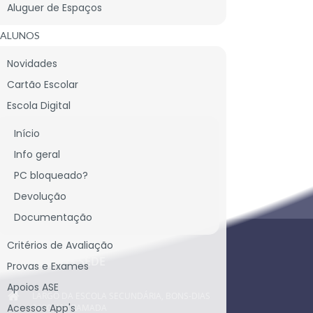
Aluguer de Espaços
ALUNOS
Novidades
Cartão Escolar
Escola Digital
Início
Info geral
PC bloqueado?
CONTACTE-NOS
Devolução
Documentação
Critérios de Avaliação
CONTACTOS SEDE
Provas e Exames
Apoios ASE
LARGO DA ESCOLA SECUNDÁRIA, BONS-DIAS
Acessos App's
2620-439 RAMADA