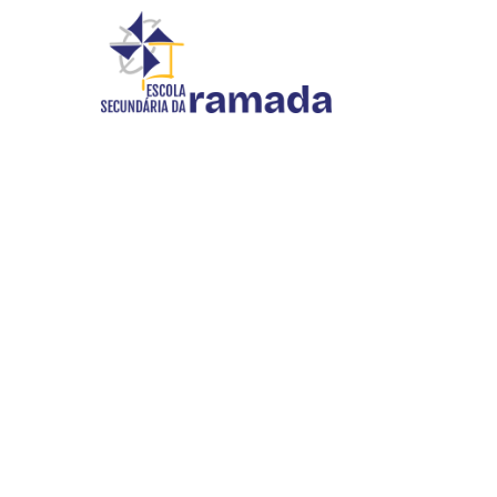
DIVULGAÇÃO
Início
//
Divulgação
INOVAR SI
WEBMAIL