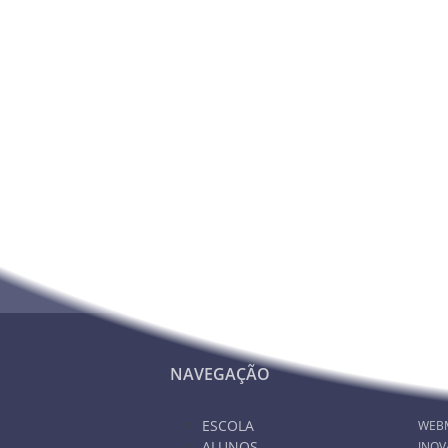
Hora: 15h.
Local: Pavilhão Multiusos de Odivelas.
Nunca deixe de estar info
NAVEGAÇÃO
PA
ESCOLA
WEB
ALUNOS
INOV