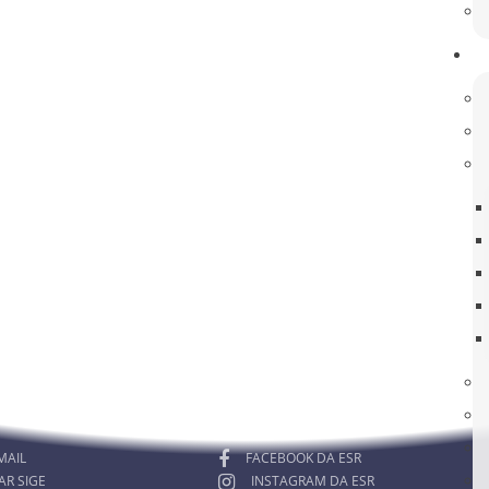
clik
aqui
rmado! Esclareça as suas dúvidas!
RA MEMBROS
ACOMPANHE-NOS
MAIL
FACEBOOK DA ESR
AR SIGE
INSTAGRAM DA ESR