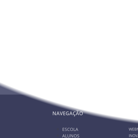
Consultar o calendário e informações de Prova 
Nunca deixe de estar info
NAVEGAÇÃO
PA
ESCOLA
WEB
ALUNOS
INOV