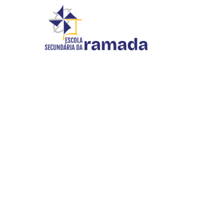
DIVULGAÇÃO
Início
//
Divulgação
INOVAR SI
WEBMAIL