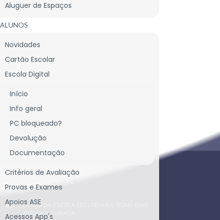
Aluguer de Espaços
ALUNOS
Novidades
Cartão Escolar
Escola Digital
Início
Info geral
PC bloqueado?
CONTACTE-NOS
Devolução
Documentação
Critérios de Avaliação
CONTACTOS SEDE
Provas e Exames
Apoios ASE
LARGO DA ESCOLA SECUNDÁRIA, BONS-DIAS
2620-439 RAMADA
Acessos App's