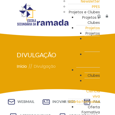
Newsletter
PPES
Projetos e Clubes
Projetos e
Clubes
Projetos
Projetos
Programa
de
Mentoria
DIVULGAÇÃO
Estação
Meteorológica
da ESR
Início
//
Divulgação
Clubes
Clubes
Clube
de
Ciência
viva
Oferta Formativa
WEBMAIL
INOVAR SIGE
PAA
Oferta
Formativa