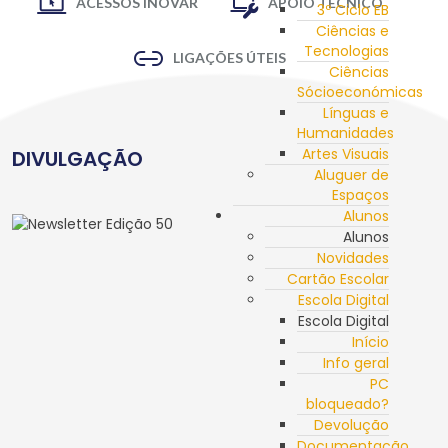
ACESSOS INOVAR
APOIO TÉCNICO
3º Ciclo EB
Ciências e
Tecnologias
LIGAÇÕES ÚTEIS
Ciências
Sócioeconómicas
Línguas e
Humanidades
Artes Visuais
DIVULGAÇÃO
Aluguer de
Espaços
Alunos
Alunos
Novidades
Cartão Escolar
Escola Digital
Escola Digital
Início
Info geral
PC
bloqueado?
Devolução
Documentação