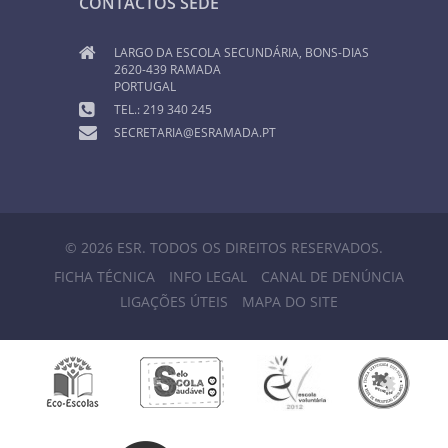
CONTACTOS SEDE
LARGO DA ESCOLA SECUNDÁRIA, BONS-DIAS
2620-439 RAMADA
PORTUGAL
TEL.: 219 340 245
SECRETARIA@ESRAMADA.PT
© 2026 ESR. TODOS OS DIREITOS RESERVADOS.
FICHA TÉCNICA
INFO LEGAL
CANAL DE DENÚNCIA
LIGAÇÕES ÚTEIS
MAPA DO SITE