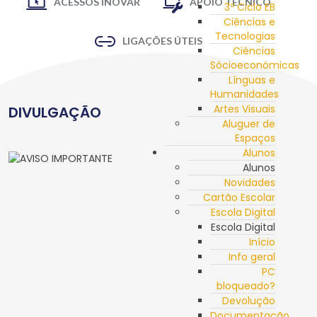
ACESSOS INOVAR
APOIO TÉCNICO
3º Ciclo EB
Ciências e
Tecnologias
LIGAÇÕES ÚTEIS
Ciências
Sócioeconómicas
Línguas e
Humanidades
Artes Visuais
DIVULGAÇÃO
Aluguer de
Espaços
Alunos
Alunos
Novidades
Cartão Escolar
Escola Digital
Escola Digital
Início
Info geral
PC
bloqueado?
Devolução
Documentação