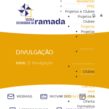
Newsletter
PPES
Projetos e Clubes
Projetos e
Clubes
Projetos
Projetos
Programa
de
Mentoria
DIVULGAÇÃO
Estação
Meteorológica
da ESR
Início
//
Divulgação
Clubes
Clubes
Clube
de
Ciência
viva
Oferta Formativa
WEBMAIL
INOVAR SIGE
PAA
Oferta
Formativa