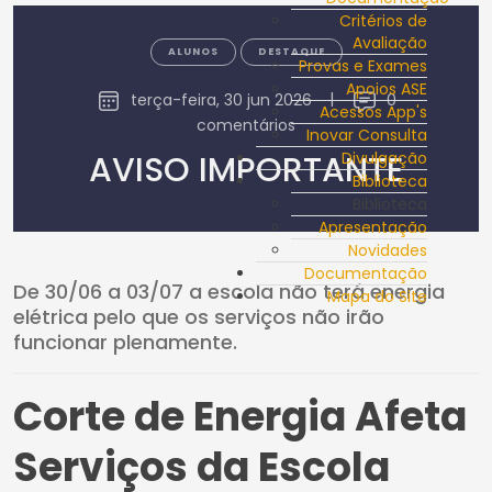
Critérios de
Avaliação
ALUNOS
DESTAQUE
Provas e Exames
Apoios ASE
terça-feira, 30 jun 2026
|
0
Acessos App's
comentários
Inovar Consulta
AVISO IMPORTANTE
Divulgação
Biblioteca
Biblioteca
Apresentação
Novidades
Documentação
De 30/06 a 03/07 a escola não terá energia
Mapa do Site
elétrica pelo que os serviços não irão
funcionar plenamente.
Corte de Energia Afeta
Serviços da Escola