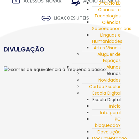
ACESSOS INOVAR
APOIO TÉCNICO
3º Ciclo EB
Ciências e
Tecnologias
LIGAÇÕES ÚTEIS
Ciências
Sócioeconómicas
Línguas e
Humanidades
Artes Visuais
DIVULGAÇÃO
Aluguer de
Espaços
Alunos
Alunos
Novidades
Cartão Escolar
Escola Digital
Escola Digital
Início
Info geral
PC
bloqueado?
Devolução
Documentação