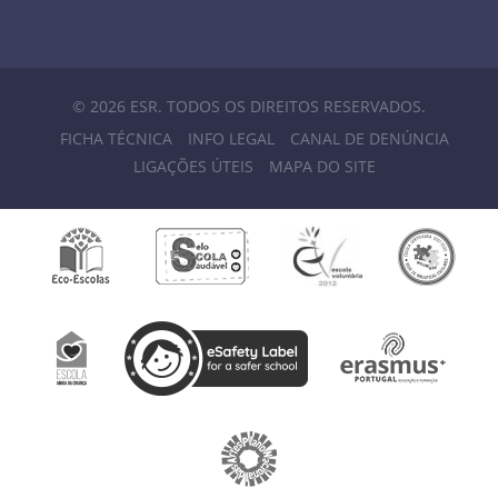
© 2026 ESR. TODOS OS DIREITOS RESERVADOS.
FICHA TÉCNICA
INFO LEGAL
CANAL DE DENÚNCIA
LIGAÇÕES ÚTEIS
MAPA DO SITE