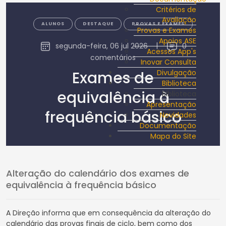
Critérios de
Avaliação
ALUNOS
DESTAQUE
PROVAS E EXAMES
Provas e Exames
Apoios ASE
segunda-feira, 06 jul 2026
|
0
Acessos App's
comentários
Inovar Consulta
Exames de
Divulgação
Biblioteca
equivalência à
Biblioteca
Apresentação
frequência básico
Novidades
Documentação
Mapa do Site
Alteração do calendário dos exames de
equivalência à frequência básico
A Direção informa que em consequência da alteração do
calendário das provas finais de ciclo, bem como dos