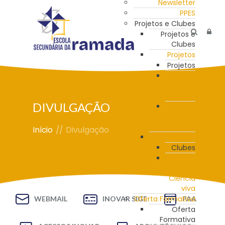
Newsletter
PPES
Projetos e Clubes
Projetos e
Clubes
Projetos
Projetos
Programa
de
Mentoria
DIVULGAÇÃO
Estação
Meteorológica
da ESR
Início
//
Divulgação
Clubes
Clubes
Clube
de
Ciência
viva
Oferta Formativa
WEBMAIL
INOVAR SIGE
PAA
Oferta
Formativa