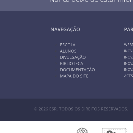
NAVEGAÇÃO
PA
ESCOLA
WEB
ALUNOS
INOV
DIVULGAÇÃO
INOV
BIBLIOTECA
INOV
DOCUMENTAÇÃO
INOV
MAPA DO SITE
ACES
© 2026 ESR. TODOS OS DIREITOS RESERVADOS.