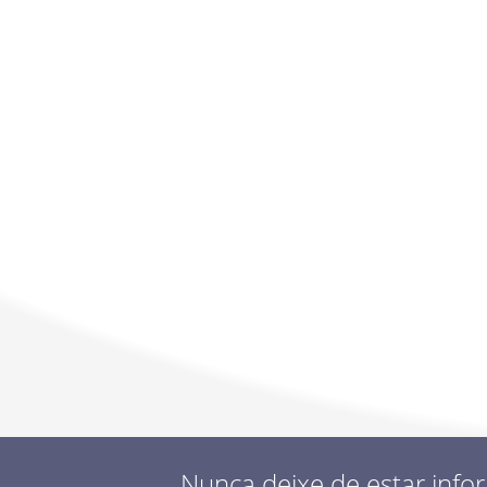
Contratacao_de_escola_-
_Educacao_Especial_-
_(horario_de_22h_-
_Lista_Ordenada)_
.pdf, 178 KB
Nunca deixe de estar info