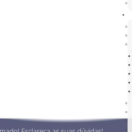
Contratacao_de_escola_-
_Filosofia_-_(horario_de_12h-
_Lista_Ordenada)
.pdf, 181 KB
rmado! Esclareça as suas dúvidas!