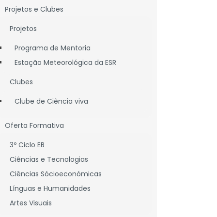
Projetos e Clubes
Projetos
Programa de Mentoria
Estação Meteorológica da ESR
Clubes
Clube de Ciência viva
enada
Oferta Formativa
3º Ciclo EB
Ciências e Tecnologias
h e Educação Especial-22h, já está
Ciências Sócioeconómicas
Línguas e Humanidades
Artes Visuais
mais informações.