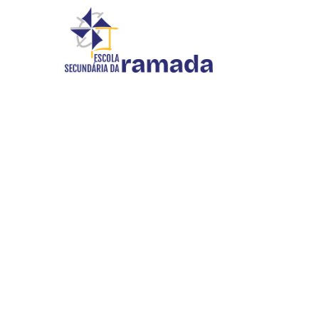
DIVULGAÇÃO
Início
//
Divulgação
INOVAR SI
WEBMAIL