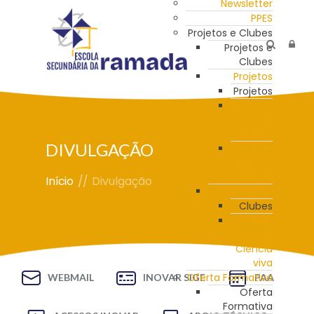
Newsletter
PPES
Projetos e Clubes
Projetos e
Clubes
Projetos
Projetos
Programa
de
Mentoria
DIVULGAÇÃO
Estação
Meteorológica
da ESR
Início
//
Divulgação
Clubes
Clubes
Clube
de
Ciência
viva
Oferta Formativa
WEBMAIL
INOVAR SIGE
PAA
Oferta
Formativa