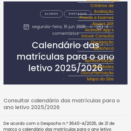
Critérios de
Avaliação
ALUNOS
DESTAQUE
Provas e Exames
Apoios ASE
segunda-feira, 16 jun 2025
|
0
Acessos App's
comentários
Inovar Consulta
Calendário das
Divulgação
Biblioteca
matrículas para o ano
Biblioteca
Apresentação
letivo 2025/2026
Novidades
Documentação
Mapa do Site
Consultar calendário das matrículas para o
ano letivo 2025/2026
De acordo com o Despacho n.º 3640-A/2025, de 21 de
março o calendário das matrículas para o ano letivo