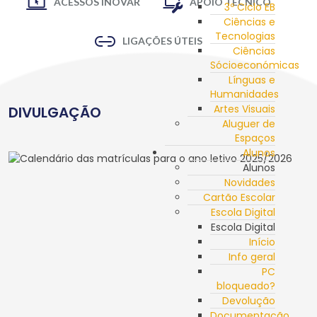
ACESSOS INOVAR
APOIO TÉCNICO
3º Ciclo EB
Ciências e
Tecnologias
LIGAÇÕES ÚTEIS
Ciências
Sócioeconómicas
Línguas e
Humanidades
Artes Visuais
DIVULGAÇÃO
Aluguer de
Espaços
Alunos
Alunos
Novidades
Cartão Escolar
Escola Digital
Escola Digital
Início
Info geral
PC
bloqueado?
Devolução
Documentação