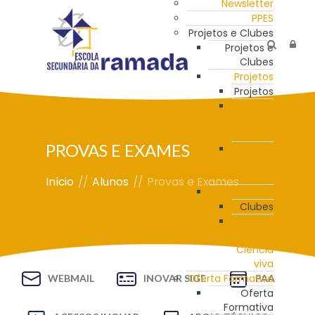
Newsletter
PPES
Projetos e Clubes
Projetos e
Clubes
Projetos
Projetos
Programa
de
Mentoria
PROVAS E EXAMES
Estação
Meteorológica
da ESR
Início
//
Alunos
//
Provas e Exames
Clubes
Clubes
Clube
de
Ciência
viva
Oferta Formativa
WEBMAIL
INOVAR SIGE
PAA
Oferta
Formativa