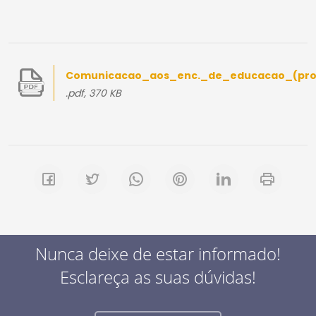
Comunicacao_aos_enc._de_educacao_(pro
.pdf, 370 KB
Nunca deixe de estar informado!
Esclareça as suas dúvidas!