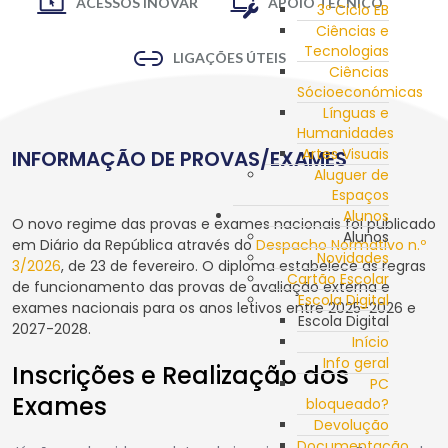
ACESSOS INOVAR
APOIO TÉCNICO
3º Ciclo EB
Ciências e
Tecnologias
LIGAÇÕES ÚTEIS
Ciências
Sócioeconómicas
Línguas e
Humanidades
Artes Visuais
INFORMAÇÃO DE PROVAS/EXAMES
Aluguer de
Espaços
Alunos
O novo regime das provas e exames nacionais foi publicado
Alunos
em Diário da República através do
Despacho Normativo n.º
Novidades
3/2026
, de 23 de fevereiro. O diploma estabelece as regras
Cartão Escolar
de funcionamento das provas de avaliação externa e
Escola Digital
exames nacionais para os anos letivos entre 2025-2026 e
Escola Digital
2027-2028.
Início
Info geral
Inscrições e Realização dos
PC
Exames
bloqueado?
Devolução
Documentação