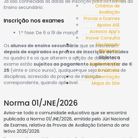
Já são conhecidas as datas de inscrição para os Exames do
Critérios de
Ensino secundário:
Avaliação
Provas e Exames
Inscrição nos exames
Apoios ASE
Acessos App's
1.ª fase: De 6 a 19 de março
Inovar Consulta
Divulgação
Os
alunos do ensino secundário
que se inscrevam
Biblioteca
depois de expirados os prazos de inscrição definidos
Biblioteca
no quadro II e os que alterem a opção de disciplinas a
Apresentação
exame estão
sujeitos ao pagamento suplementar de €
25
(vinte e cinco euros), qualquer que seja o número de
Novidades
disciplinas, acrescido da propina de inscrição
Documentação
correspondente, quando aplicável.
Mapa do Site
Norma 01/JNE/2026
Avisa-se toda a comunidade educativa que se encontra
publicada a Norma 01/JNE/2026, emitida pelo Júri Nacional
de Exames, relativa às Provas de Avaliação Externa do ano
letivo 2025/2026.