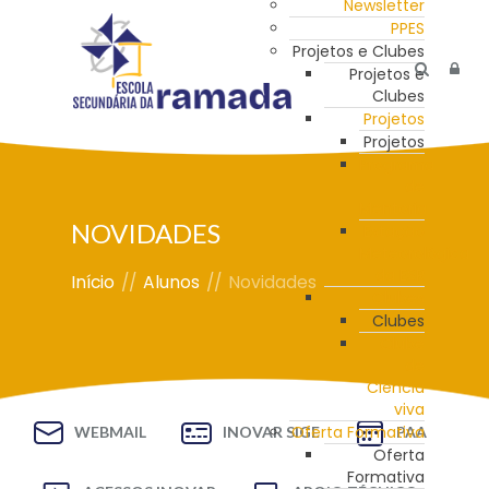
Newsletter
PPES
Projetos e Clubes
Projetos e
Clubes
Projetos
Projetos
Programa
de
Mentoria
NOVIDADES
Estação
Meteorológica
da ESR
Início
//
Alunos
//
Novidades
Clubes
Clubes
Clube
de
Ciência
viva
Oferta Formativa
WEBMAIL
INOVAR SIGE
PAA
Oferta
Formativa