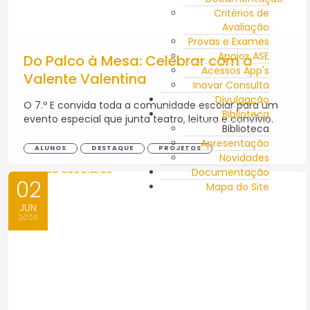
Critérios de
Avaliação
Provas e Exames
Apoios ASE
Do Palco à Mesa: Celebrar com a
Acessos App's
Valente Valentina
Inovar Consulta
Divulgação
O 7.º E convida toda a comunidade escolar para um
Biblioteca
evento especial que junta teatro, leitura e convívio.
Biblioteca
Apresentação
ALUNOS
DESTAQUE
PROJETOS
Novidades
Documentação
02
Mapa do Site
JUN
2026