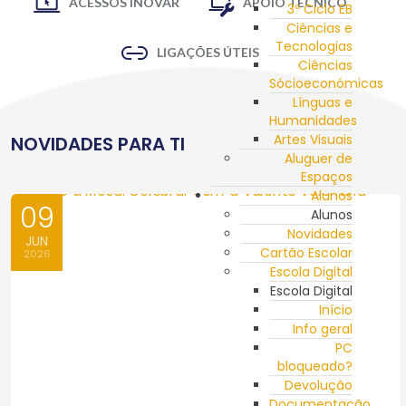
ACESSOS INOVAR
APOIO TÉCNICO
3º Ciclo EB
Ciências e
Tecnologias
LIGAÇÕES ÚTEIS
Ciências
Sócioeconómicas
Línguas e
Humanidades
Artes Visuais
NOVIDADES PARA TI
Aluguer de
Espaços
Alunos
09
Alunos
Novidades
JUN
Cartão Escolar
2026
Escola Digital
Escola Digital
Início
Info geral
PC
bloqueado?
Devolução
Documentação