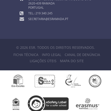
2620-439 RAMADA
PORTUGAL
TEL.: 219 340 245
SECRETARIA@ESRAMADA.PT
© 2026 ESR. TODOS OS DIREITOS RESERVADOS.
FICHA TÉCNICA
INFO LEGAL
CANAL DE DENÚNCIA
LIGAÇÕES ÚTEIS
MAPA DO SITE