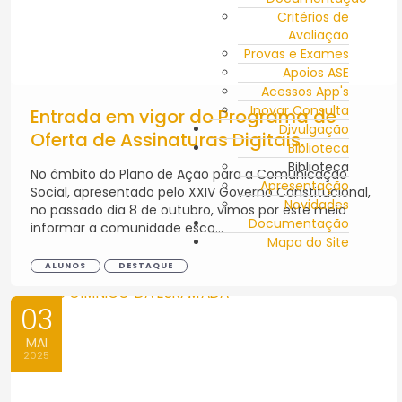
Critérios de
Avaliação
Provas e Exames
Apoios ASE
Acessos App's
Inovar Consulta
Entrada em vigor do Programa de
Divulgação
Oferta de Assinaturas Digitais.
Biblioteca
Biblioteca
No âmbito do Plano de Ação para a Comunicação
Apresentação
Social, apresentado pelo XXIV Governo Constitucional,
Novidades
no passado dia 8 de outubro, vimos por este meio
Documentação
informar a comunidade esco...
Mapa do Site
ALUNOS
DESTAQUE
03
MAI
2025