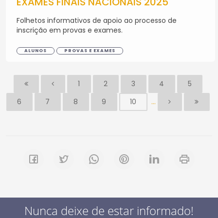
EXAMES FINAIS NACIONAIS 2025
Folhetos informativos de apoio ao processo de
inscrição em provas e exames.
ALUNOS
PROVAS E EXAMES
1
2
3
4
5
...
6
7
8
9
10
Nunca deixe de estar informado!