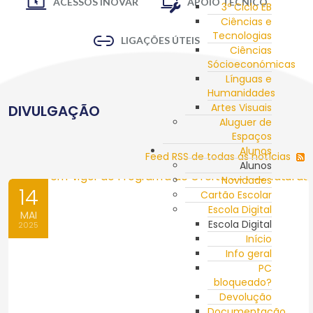
ACESSOS INOVAR
APOIO TÉCNICO
3º Ciclo EB
Ciências e
Tecnologias
LIGAÇÕES ÚTEIS
Ciências
Sócioeconómicas
Línguas e
Humanidades
Artes Visuais
DIVULGAÇÃO
Aluguer de
Espaços
Alunos
Feed RSS de todas as notícias
Alunos
Novidades
14
Cartão Escolar
Escola Digital
MAI
Escola Digital
2025
Início
Info geral
PC
bloqueado?
Devolução
Documentação