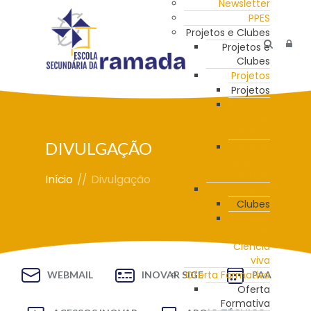
Newsletter
PPES
Projetos e Clubes
Projetos e
Clubes
Projetos
Projetos
Programa
de
Mentoria
DIVULGAÇÃO
Estação
Meteorológica
da ESR
Início
//
Divulgação
Clubes
Clubes
Clube
de
Ciência
viva
Oferta Formativa
WEBMAIL
INOVAR SIGE
PAA
Oferta
Formativa