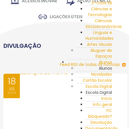
ACESSOS INOVAR
APOIO TÉCNICO
3º Ciclo EB
Ciências e
Tecnologias
LIGAÇÕES ÚTEIS
Ciências
Sócioeconómicas
Línguas e
Humanidades
Artes Visuais
DIVULGAÇÃO
Aluguer de
Espaços
Alunos
Feed RSS de todas as notícias
Alunos
Novidades
18
Cartão Escolar
Escola Digital
JUL
Escola Digital
2026
Início
Info geral
PC
bloqueado?
Devolução
Documentação