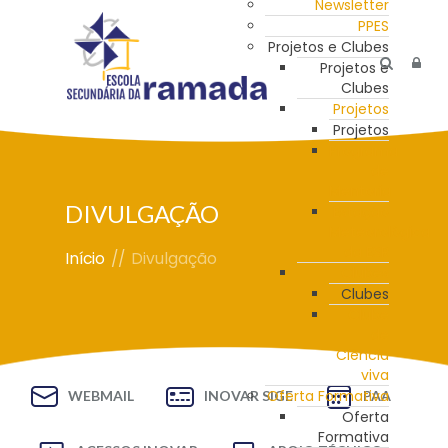
Newsletter
PPES
Projetos e Clubes
Projetos e
Clubes
Projetos
Projetos
Programa
de
Mentoria
DIVULGAÇÃO
Estação
Meteorológica
da ESR
Início
//
Divulgação
Clubes
Clubes
Clube
de
Ciência
viva
Oferta Formativa
WEBMAIL
INOVAR SIGE
PAA
Oferta
Formativa