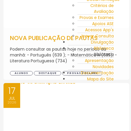
Critérios de
Avaliação
Provas e Exames
Apoios ASE
Acessos App's
Inovar Consulta
NOVA PUBLICAÇÃO DE PAUTAS
Divulgação
Biblioteca
Podem consultar as pautas hoje no período da
Biblioteca
manhã: - Português (639 ); - Matemática A (635); -
Apresentação
Literatura Portuguesa (734)
Novidades
Documentação
ALUNOS
DESTAQUE
PROVAS E EXAMES
Mapa do Site
17
JUL
2026