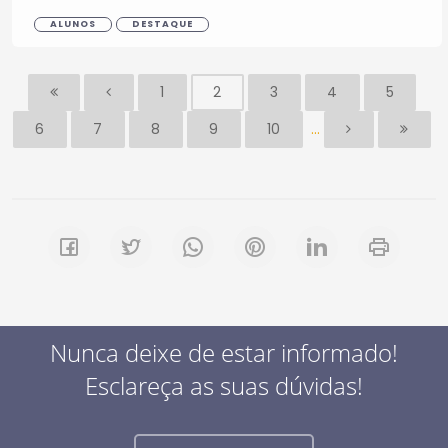
ALUNOS
DESTAQUE
1
2
3
4
5
...
6
7
8
9
10
Nunca deixe de estar informado!
Esclareça as suas dúvidas!